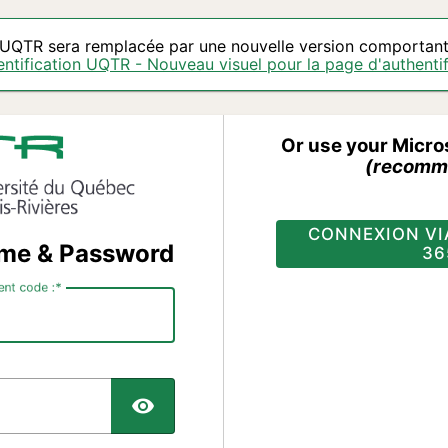
l'UQTR sera remplacée par une nouvelle version comportant 
ntification UQTR - Nouveau visuel pour la page d'authentif
Or use your Micro
(recomm
CONNEXION VI
ame & Password
36
ent code :