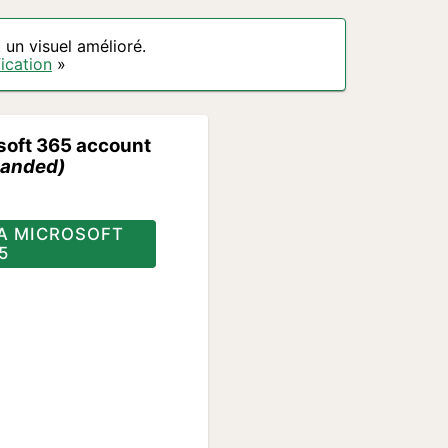
un visuel amélioré.
ication
»
soft 365 account
anded)
A MICROSOFT
5