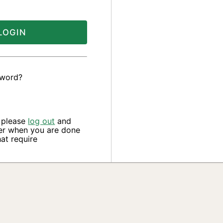
LOGIN
sword?
, please
log out
and
er when you are done
at require