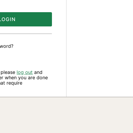
LOGIN
sword?
, please
log out
and
er when you are done
at require