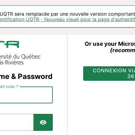
l'UQTR sera remplacée par une nouvelle version comportant 
ntification UQTR - Nouveau visuel pour la page d'authentif
Or use your Micro
(recomm
CONNEXION VI
ame & Password
36
ent code :